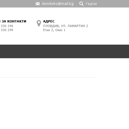
demileks@mail.bg
търси