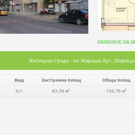
Натиснете тук з
Жилищна сграда - кв. Мараша, бул. „Мариц
Вид
Застроена площ
Обща площ
3ст.
83,38 м²
106,78 м²