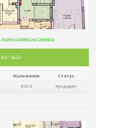
а пълен размер на схемата
а-Юг“ №50
Изложение
Статус
ЮЗ/З
продаден